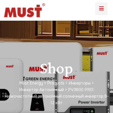
Shop
Must Energy
>
Products
>
Инверторы
>
Инвертор Автономный
>
PV3600 PRO:
Низкочастотный автономный солнечный инвертор 8-
12 кВт