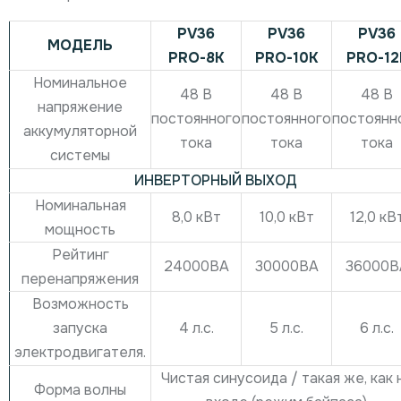
PV36
PV36
PV36
МОДЕЛЬ
РRО-8К
РRО-10К
РRО-12
Номинальное
48 В
48 В
48 В
напряжение
постоянного
постоянного
постоянн
аккумуляторной
тока
тока
тока
системы
ИНВЕРТОРНЫЙ ВЫХОД
Номинальная
8,0 кВт
10,0 кВт
12,0 кВ
мощность
Рейтинг
24000ВА
30000ВА
36000В
перенапряжения
Возможность
4 л.с.
5 л.с.
6 л.с.
запуска
электродвигателя.
Чистая синусоида / такая же, как 
Форма волны