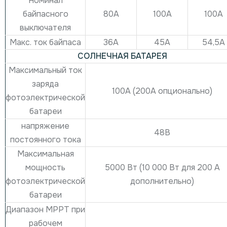
Номинал
80А
100А
100А
байпасного
выключателя
Макс. ток байпаса
36А
45А
54,5А
СОЛНЕЧНАЯ БАТАРЕЯ
Максимальный ток
заряда
100А (200А опционально)
фотоэлектрической
батареи
напряжение
48В
постоянного тока
Максимальная
5000 Вт (10 000 Вт для 200 А
мощность
дополнительно)
фотоэлектрической
батареи
Диапазон MPPT при
рабочем