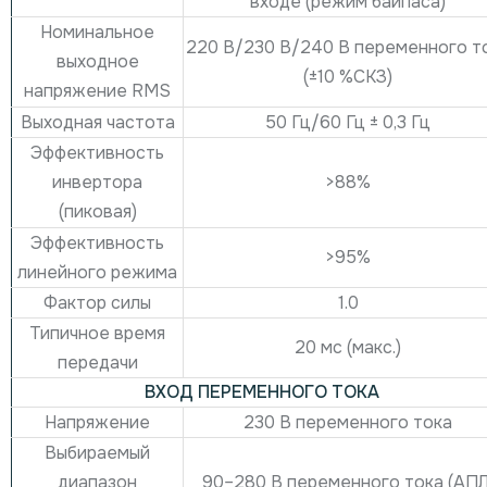
входе (режим байпаса)
Номинальное
220 В/230 В/240 В переменного т
выходное
(±10 %СКЗ)
напряжение RMS
Выходная частота
50 Гц/60 Гц ± 0,3 Гц
Эффективность
>88%
инвертора
(пиковая)
Эффективность
>95%
линейного режима
Фактор силы
1.0
Типичное время
20 мс (макс.)
передачи
ВХОД ПЕРЕМЕННОГО ТОКА
Напряжение
230 В переменного тока
Выбираемый
90–280 В переменного тока (АПЛ
диапазон