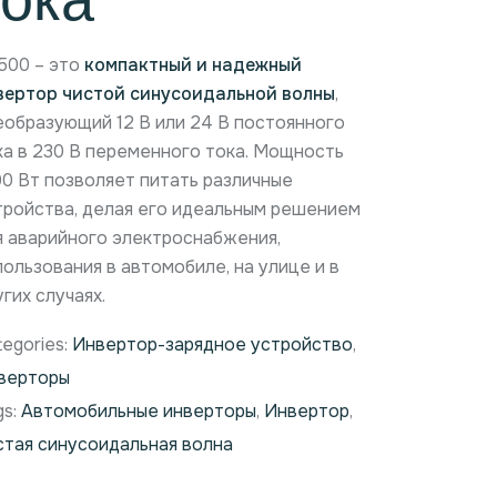
тока
1500 – это
компактный и надежный
вертор чистой синусоидальной волны
,
еобразующий 12 В или 24 В постоянного
ка в 230 В переменного тока. Мощность
00 Вт позволяет питать различные
тройства, делая его идеальным решением
я аварийного электроснабжения,
пользования в автомобиле, на улице и в
гих случаях.
tegories:
Инвертор-зарядное устройство
,
верторы
gs:
Автомобильные инверторы
,
Инвертор
,
стая синусоидальная волна