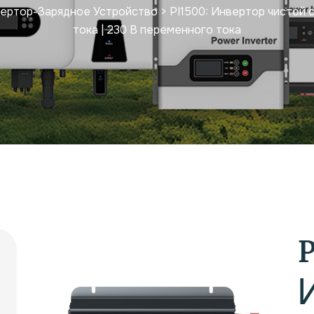
ертор-Зарядное Устройство
>
PI1500: Инвертор чистой 
тока | 230 В переменного тока
P