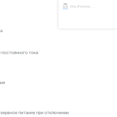
Amy (Panama Oficina)
ка
 постоянного тока
ния
зервное питание при отключении