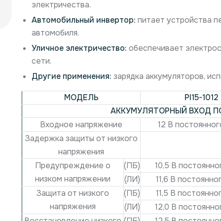
электричества.
Автомобильный инвертор:
питает устройства п
автомобиля.
Уличное электричество:
обеспечивает электросн
сети.
Другие применения:
зарядка аккумуляторов, исп
МОДЕЛЬ
PI15-1012
АККУМУЛЯТОРНЫЙ ВХОД П
Входное напряжение
12 В постоянног
Задержка защиты от низкого
напряжения
Предупреждение о
(ПБ)
10,5 В постоянно
низком напряжении
(ЛИ)
11,6 В постоянно
Защита от низкого
(ПБ)
11,5 В постоянно
напряжения
(ЛИ)
12,0 В постоянно
Восстановление низкого
(ПБ)
12,5 В постоянно