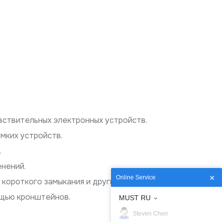
вствительных электронных устройств.
мких устройств.
.
енений.
Online Service
 короткого замыкания и других проблем.
щью кронштейнов.
MUST RU
Steven Chen