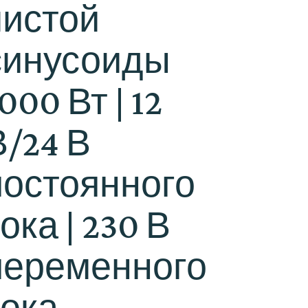
чистой
синусоиды
000 Вт | 12
В/24 В
постоянного
ока | 230 В
переменного