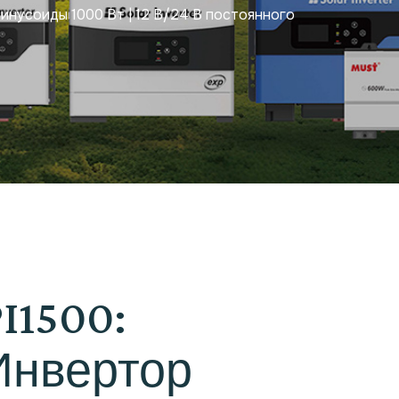
синусоиды 1000 Вт | 12 В/24 В постоянного
I1500:
Инвертор