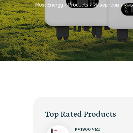
Must Energy
>
Products
>
Инверторы
>
Инв
Top Rated Products
PV1800 VM: