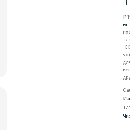
PI
ин
пр
то
10
ус
дл
ис
дру
Ca
Ин
Ta
Чи