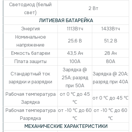
Светодиод (белый
2 Вт
свет)
ЛИТИЕВАЯ БАТАРЕЙКА
Энергия
1113Втч
1433Втч
Номинальное
25,6 В
51,2 В
напряжение
Емкость батареи
43,5 Ач
28 Ач
Плата защиты
100А
80А
Зарядка @
Стандартный ток
Зарядка @ 20А;
25А;
разряд
зарядки и разрядки
разряд при 40А
при 50А
Рабочая температура
от 0 ℃ до 45
от 0 ℃ до 45 ℃
Зарядка
℃
Рабочая температура
от -10 ℃ до 60
от -10 ℃ до 60
Разрядка
℃
℃
МЕХАНИЧЕСКИЕ ХАРАКТЕРИСТИКИ