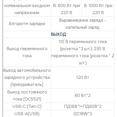
номинальном входном
В;
600 Вт при
В;
1000 Вт при
напряжении
220 В
220 В
Выравнивание заряда –
Алгоритм зарядки
капельный заряд
ВЫХОД
110 В переменного тока
Выход переменного
(розетка *3 шт.);
230 В
тока
переменного тока (розетка * 2
шт.)
Выход автомобильного
120 Вт
зарядного устройства
(прикуриватель)
Выход постоянного
60 Вт*2
тока (DC5521)
USB-C (Тип-C)
ПД18В*1+ПД60В*2
USB-А(USB)
QC18W*3