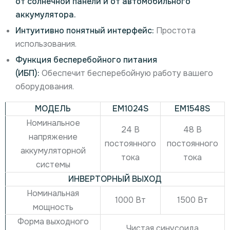
от солнечной панели и от автомобильного
аккумулятора.
Интуитивно понятный интерфейс:
Простота
использования.
Функция бесперебойного питания
(ИБП):
Обеспечит бесперебойную работу вашего
оборудования.
МОДЕЛЬ
EM1024S
EM1548S
Номинальное
24 В
48 В
напряжение
постоянного
постоянного
аккумуляторной
тока
тока
системы
ИНВЕРТОРНЫЙ ВЫХОД
Номинальная
1000 Вт
1500 Вт
мощность
Форма выходного
Чистая синусоида