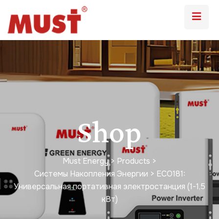
Shop
Must Energy
>
Products
>
Системы Накопления Энергии
>
ECO181:
Универсальная портативная электростанция (1-1,5
кВт)