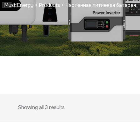
Must Energy
>
Products
>
Настенная литиевая батарея
Showing all 3 results