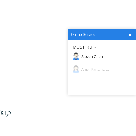
Online Service
MUST RU
Steven Chen
Amy (Panama Oficina)
51,2