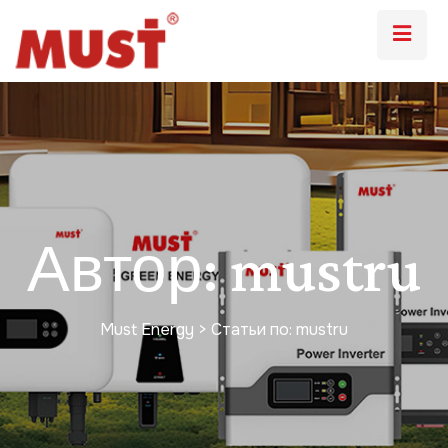
Автор:
mustru
Must Energy
>
Статьи по: mustru